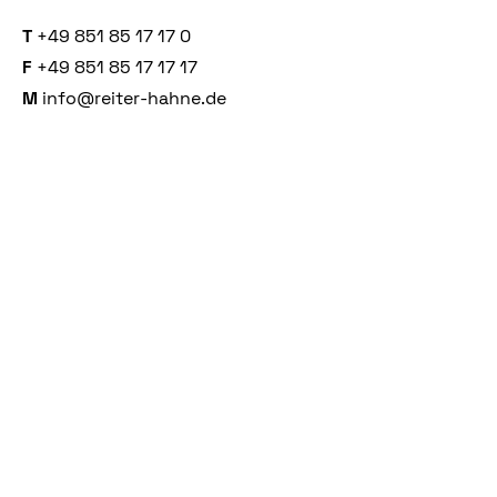
T
+49 851 85 17 17 0
F
+49 851 85 17 17 17
M
info@reiter-hahne.de
Portfolio
Architekten
Ingenieure
Office
Jobs
Soziale Netze